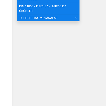
DIN 11850 - 11851 SANITARY GIDA
ÜRÜNLERİ
TUBE FITTING VE VANALARI