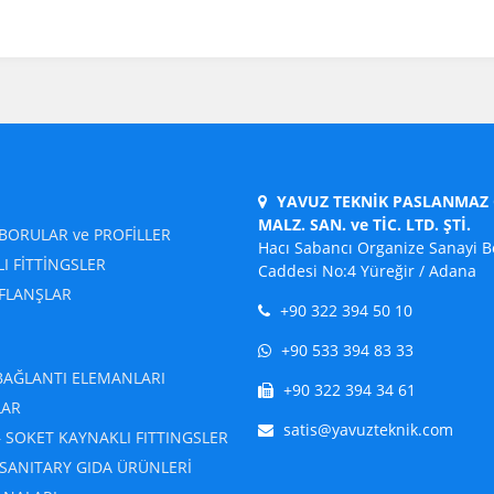
YAVUZ TEKNİK PASLANMAZ Ç
MALZ. SAN. ve TİC. LTD. ŞTİ.
BORULAR ve PROFİLLER
Hacı Sabancı Organize Sanayi B
I FİTTİNGSLER
Caddesi No:4 Yüreğir / Adana
 FLANŞLAR
+90 322 394 50 10
+90 533 394 83 33
BAĞLANTI ELEMANLARI
+90 322 394 34 61
LAR
satis@yavuzteknik.com
– SOKET KAYNAKLI FITTINGSLER
 SANITARY GIDA ÜRÜNLERİ