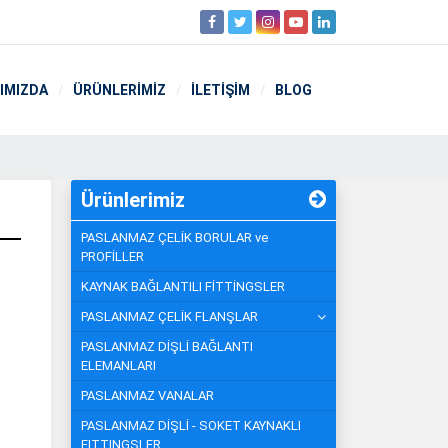
IMIZDA
ÜRÜNLERİMİZ
İLETİŞİM
BLOG
Ürünlerimiz
PASLANMAZ ÇELİK BORULAR ve
PROFİLLER
KAYNAK BAĞLANTILI FİTTİNGSLER
PASLANMAZ ÇELİK FLANŞLAR
PASLANMAZ DİŞLİ BAĞLANTI
ELEMANLARI
PASLANMAZ VANALAR
PASLANMAZ DİŞLİ - SOKET KAYNAKLI
FITTINGSLER