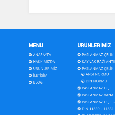
MENÜ
ÜRÜNLERİMİZ
ANASAYFA
PASLANMAZ ÇELİK 
HAKKIMIZDA
KAYNAK BAĞLANTIL
ÜRÜNLERİMİZ
PASLANMAZ ÇELİK
ANSI NORMU
İLETİŞİM
DIN NORMU
BLOG
PASLANMAZ DİŞLİ 
PASLANMAZ VANA
PASLANMAZ DİŞLİ 
DIN 11850 – 11851