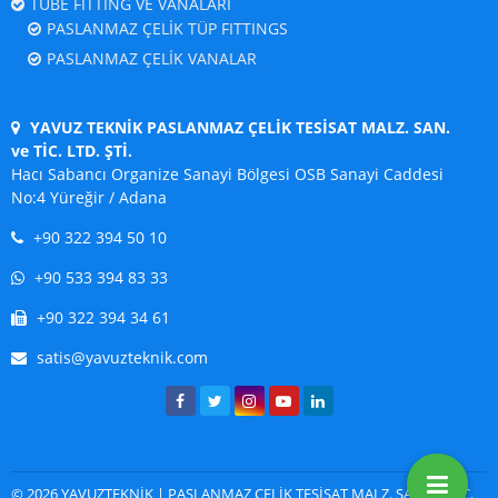
TUBE FITTING VE VANALARI
PASLANMAZ ÇELİK TÜP FITTINGS
PASLANMAZ ÇELİK VANALAR
YAVUZ TEKNİK PASLANMAZ ÇELİK TESİSAT MALZ. SAN.
ve TİC. LTD. ŞTİ.
Hacı Sabancı Organize Sanayi Bölgesi OSB Sanayi Caddesi
No:4 Yüreğir / Adana
+90 322 394 50 10
+90 533 394 83 33
+90 322 394 34 61
satis@yavuzteknik.com
© 2026 YAVUZTEKNİK | PASLANMAZ ÇELİK TESİSAT MALZ. SAN. ve TİC.