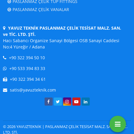
PASLANMAZ ÇELİK TÜP FITTINGS
PASLANMAZ ÇELİK VANALAR
YAVUZ TEKNİK PASLANMAZ ÇELİK TESİSAT MALZ. SAN.
ve TİC. LTD. ŞTİ.
Hacı Sabancı Organize Sanayi Bölgesi OSB Sanayi Caddesi
No:4 Yüreğir / Adana
+90 322 394 50 10
+90 533 394 83 33
+90 322 394 34 61
satis@yavuzteknik.com
© 2026 YAVUZTEKNİK | PASLANMAZ ÇELİK TESİSAT MALZ. SAN. ve TİC.
LTD. ŞTİ.