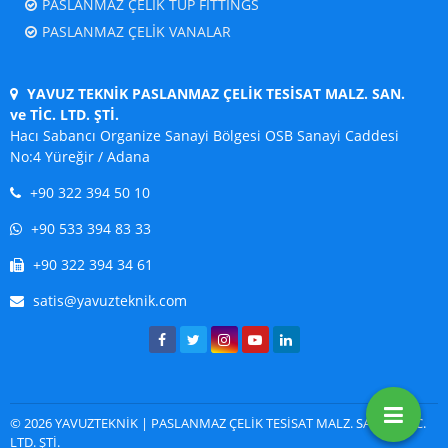
PASLANMAZ ÇELİK TÜP FITTINGS
PASLANMAZ ÇELİK VANALAR
YAVUZ TEKNİK PASLANMAZ ÇELİK TESİSAT MALZ. SAN.
ve TİC. LTD. ŞTİ.
Hacı Sabancı Organize Sanayi Bölgesi OSB Sanayi Caddesi
No:4 Yüreğir / Adana
+90 322 394 50 10
+90 533 394 83 33
+90 322 394 34 61
satis@yavuzteknik.com
© 2026 YAVUZTEKNİK | PASLANMAZ ÇELİK TESİSAT MALZ. SAN. ve TİC.
LTD. ŞTİ.