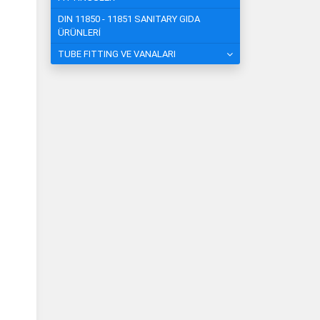
DIN 11850 - 11851 SANITARY GIDA
ÜRÜNLERİ
TUBE FITTING VE VANALARI