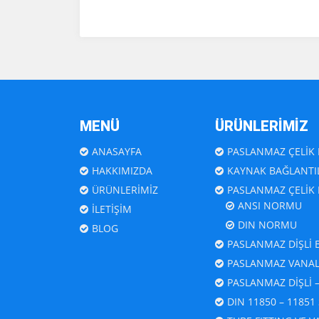
MENÜ
ÜRÜNLERİMİZ
ANASAYFA
PASLANMAZ ÇELİK 
HAKKIMIZDA
KAYNAK BAĞLANTIL
ÜRÜNLERİMİZ
PASLANMAZ ÇELİK
ANSI NORMU
İLETİŞİM
DIN NORMU
BLOG
PASLANMAZ DİŞLİ 
PASLANMAZ VANA
PASLANMAZ DİŞLİ 
DIN 11850 – 11851