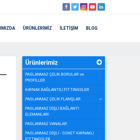
IMIZDA
ÜRÜNLERİMİZ
İLETİŞİM
BLOG
Ürünlerimiz
PASLANMAZ ÇELİK BORULAR ve
PROFİLLER
KAYNAK BAĞLANTILI FİTTİNGSLER
PASLANMAZ ÇELİK FLANŞLAR
PASLANMAZ DİŞLİ BAĞLANTI
ELEMANLARI
PASLANMAZ VANALAR
PASLANMAZ DİŞLİ - SOKET KAYNAKLI
FITTINGSLER