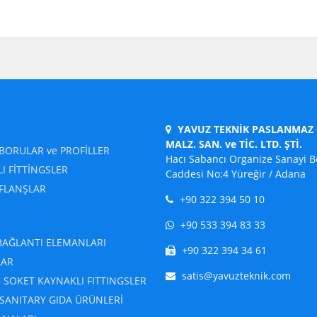
YAVUZ TEKNİK PASLANMAZ Ç
MALZ. SAN. ve TİC. LTD. ŞTİ.
BORULAR ve PROFİLLER
Hacı Sabancı Organize Sanayi B
I FİTTİNGSLER
Caddesi No:4 Yüreğir / Adana
 FLANŞLAR
+90 322 394 50 10
+90 533 394 83 33
BAĞLANTI ELEMANLARI
+90 322 394 34 61
LAR
satis@yavuzteknik.com
– SOKET KAYNAKLI FITTINGSLER
 SANITARY GIDA ÜRÜNLERİ